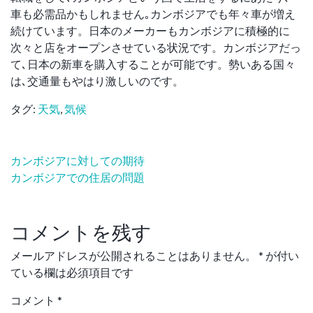
車も必需品かもしれません｡カンボジアでも年々車が増え
続けています。日本のメーカーもカンボジアに積極的に
次々と店をオープンさせている状況です。カンボジアだっ
て､日本の新車を購入することが可能です。勢いある国々
は､交通量もやはり激しいのです。
タグ:
天気
,
気候
投
カンボジアに対しての期待
稿
カンボジアでの住居の問題
ナ
ビ
コメントを残す
ゲ
ー
メールアドレスが公開されることはありません。
*
が付い
シ
ている欄は必須項目です
ョ
ン
コメント
*