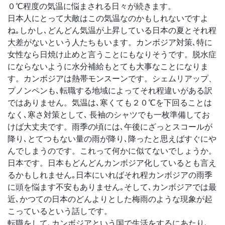
０℃程度の気温に悩まされる日々が続きます。
日本人にとって大敵はこの気温なのかもしれないですよ
ね｡しかし､どんどん気温が上昇している日本の夏とそれ程
大差がないという人たちもいます。カンボジア対策､特に
女性なら日焼け止めと言うことにもなりそうです。脱水症
にならないように水分補給もとても大事なことになりま
す。カンボジアは熱帯モンスーンです。シェムリアップ、
プノンペンも､転職する地域によってそれ程違いがある訳
ではありません。気温は､寒くても２０℃を下回ることは
なく､寒さ対策として､ 長袖のシャツでも一枚準備してお
けば大丈夫です。雨季の頃には､午後にざっとスコールが
降り､とてつもない量の雨が降り､降ったと思えばすぐにや
んでしまうのです。これって何かに似てないでしょうか。
日本です。日本もどんどんカンボジア化しているとも言え
るかもしれません｡日本にいればそれ程カンボジアの雨季
に頭を悩ます不安もありません｡そして､カンボジアでは最
近､かつての日本のどんよりとした梅雨のような現象が起
こっているという話しです。
転職をして､カンボジアという国で生活をするにあたり､